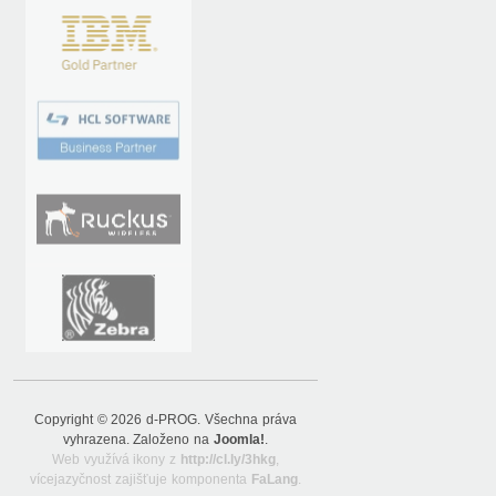
Copyright © 2026 d-PROG. Všechna práva
vyhrazena. Založeno na
Joomla!
.
Web využívá ikony z
http://cl.ly/3hkg
,
vícejazyčnost zajišťuje komponenta
FaLang
.