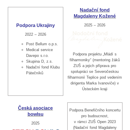
Nadační fond
Magdaleny Kožené
Podpora Ukrajiny
2025 – 2026
2022 – 2026
Post Bellum o.p.s.
Medical service
Podpora projektu „Mládí s
Davepo s.r.o.
filharmoniky“ (mentoring žáků
Skupina D, z.s.
ZUŠ a jejich příprava pro
Nadační fond Klubu
spolupráci se Severočeskou
Pátečníků
filharmonií Teplice pod vedením
dirigenta Marka Ivanoviče) v
Ústeckém kraji
Česká asociace
Podpora Benefičního koncertu
bowlsu
pro budoucnost,
v rámci ZUŠ Open 2023
2025
(Nadační fond Magdaleny