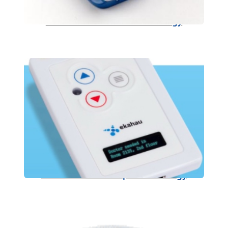
Ekahau osobní náramkové tagy
Ekahau osobní bezpečnostní tagy