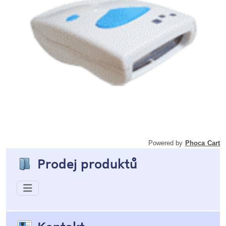
Canmax - Kapesní dobíjecí paměťový
snímač čárových kódů
Powered by
Phoca Cart
Prodej produktů