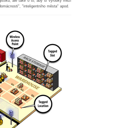
istiku, ale také o to, aby si výrobky mezi
 domácnosti", "inteligentního města" apod.