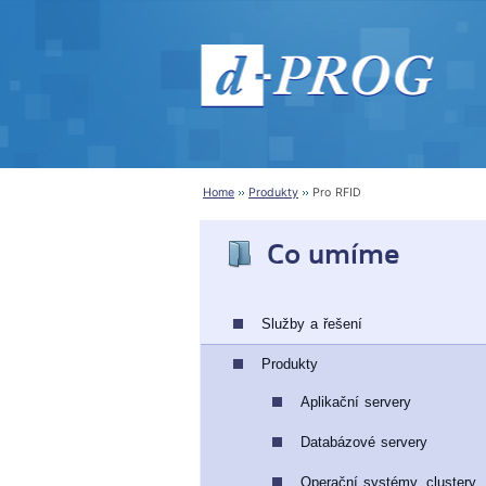
Home
Produkty
Pro RFID
Co umíme
Služby a řešení
Produkty
Aplikační servery
Databázové servery
Operační systémy, clustery