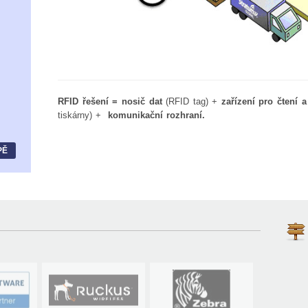
RFID řešení = nosič dat
(RFID tag) +
zařízení pro čtení a
tiskárny) +
komunikační rozhraní.
PĚ