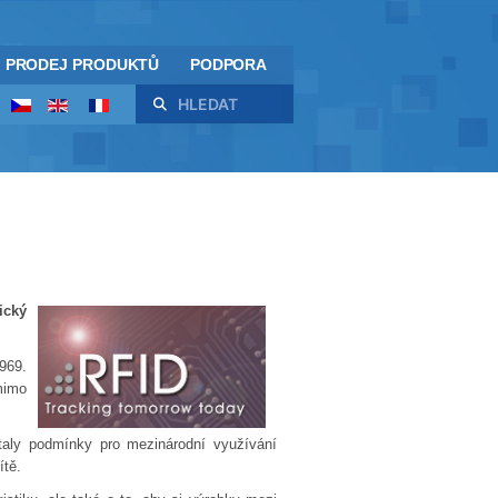
PRODEJ PRODUKTŮ
PODPORA
Hledat
ický
1969.
mimo
taly podmínky pro mezinárodní využívání
ítě.