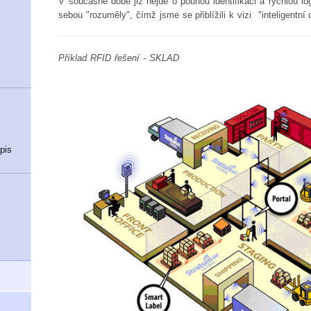
V současné době již nejde o pouhou identifikaci a rychlou log
sebou "rozuměly", čímž jsme se přiblížili k vizi "inteligentní
Příklad RFID řešení - SKLAD
pis