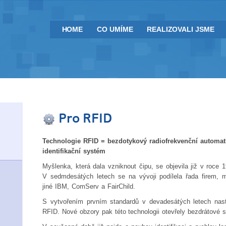
HOME
CO UMÍME
REALIZOVALI JSME
Pro RFID
Technologie RFID = bezdotykový radiofrekvenční automat
identifikační systém
Myšlenka, která dala vzniknout čipu, se objevila již v roce 
V sedmdesátých letech se na vývoji podílela řada firem, 
jiné IBM, ComServ a FairChild.
S vytvořením prvním standardů v devadesátých letech nas
RFID. Nové obzory pak této technologii otevřely bezdrátové s